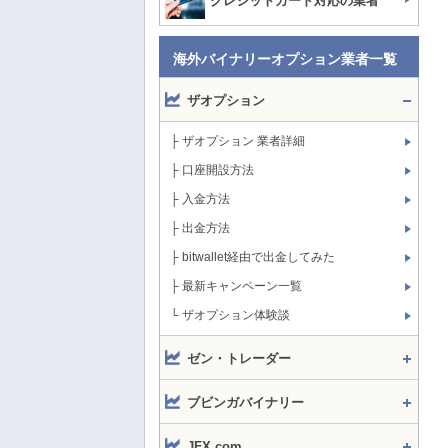
クレジットカード対応の業者
海外バイナリーオプション業者一覧
ザオプション
├ ザオプション 業者詳細
├ 口座開設方法
├ 入金方法
├ 出金方法
├ bitwallet経由で出金してみた
├ 最新キャンペーン一覧
└ ザオプション体験談
ゼン・トレーダー
ブビンガバイナリー
JFX.com