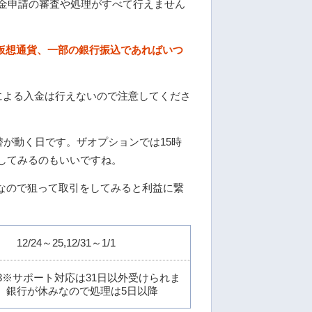
出金申請の審査や処理がすべて行えません
let、仮想通貨、一部の銀行振込であればいつ
）
込による入金は行えないので注意してくださ
替が動く日です。ザオプションでは15時
してみるのもいいですね。
なので狙って取引をしてみると利益に繋
12/24～25,12/31～1/1
～1/3※サポート対応は31日以外受けられま
、銀行が休みなので処理は5日以降