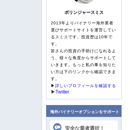
ザオプションを攻略するなら5分取引を
選ぶべし！勝ち方を解説
ボリンジャースミス
2013年よりバイナリー海外業者
2025年6月17日
選びサポートサイトを運営してい
ゼントレーダーの最新キャンペーン・
るスミスです。投資歴は10年で
ボーナス情報まとめ【随時更新】
す。
皆さんの投資の手助けになれるよ
2025年5月23日
う、様々な角度からサポートして
5分取引がおすすめ！ファイブスターズ
いきます。もっと私の事を知りた
マーケッツで稼ぐための攻略法！
い方は下のリンクから確認できま
す。
▶
詳しいプロフィールを確認する
2025年4月23日
▶
Twitter
【2025年】最大11連休！バイナリー取
引チャンス！ゴールデンウィークの営
業情報
海外バイナリーオプションをサポート
2024年12月19日
安全な業者選択！
2025年1月19日まで！ブビンガバイナ