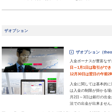
ザオプション
ザオプション（theop
入金ボーナスが豊富なザ
日～1月1日は取引がで
12月30日は翌日の午前
入金に関しては基本的に通
は入金の制限が掛かる場合
月2日～3日は銀行の出金
法での出金が出来ません