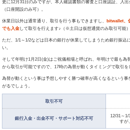
更に12月31日のみですが、本人確認書類の審査と口座認証、入
（口座開設のみ可）。
休業日以外は通常通り、取引を行う事もできますし、
bitwal
でも入金
して取引を行えます♪（※土日は仮想通貨のみ取引可能
ただ、1/1～1/2などは日本の銀行が休業してしまうため銀行振
い。
そして年明け1月2日(金)はご祝儀相場と呼ばれ、年明けで最も為
から取引が可能ですので、17時の為替が動くタイミングで取引を
為替が動くという事は予想しやすく勝つ確率が高くなるという事
がるでしょう。
取引不可
12/31
銀行入金・出金不可・サポート対応不可
すが