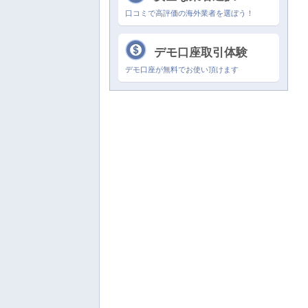
リーの「ウィンターチャレンジ」キャ
口コミで高評価の海外業者を選ぼう！
ンペーン
デモ口座取引体験
デモ口座が無料でお使い頂けます